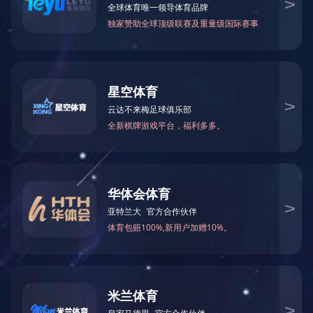
热搜关键词：
工控机
九游体育(中国)官方网站
机器人周边
旋转/
您当前的位置：
九游体育(中国)官方网站
>
新闻资讯
新闻
运特提醒液压卡盘卡爪
资讯
头 条
使用液压卡盘的优势：夹持精度高，使用寿命长；
九游体育