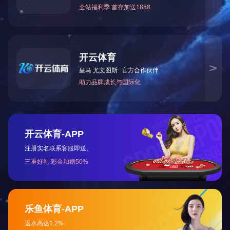
旋转气缸的注意事项看运特为您
YT系列气缸是齿轮齿条式旋转气缸，有运转平
使用液压卡盘的优势：夹持精度高，使用寿命
气动卡盘在机床组制造中起到至
液压夹具等机械制造行业的快速发展源于经济
要性！
工业级的无风扇工控机为什么这
工控机相对于个人电脑，追求的并非是高性能
控机产品，由于价格便宜，性能一般，稳定性
运特来为您讲解工控机定制要注