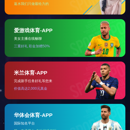
工控机不同于商业的电脑，由于客户的应用场
定做工控机厂家做个性化的定制。
极寒条件下工控机-适应于-40℃
工控机的选择最为重要的一个指标参数就是工
一般工作温度为0度-50℃，远远太不到北方
地址：
广东省东莞市厚街镇东顺路4号110室