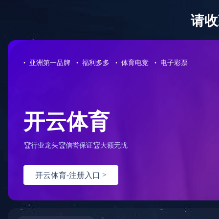
九游体育(中国)官方网站
九游体育(中国)官方网站
Yunte Trading (Dongguan) Co.,