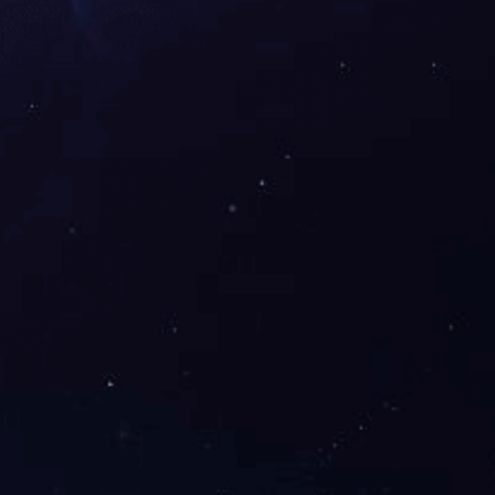
2022-12-28
的飞速发展，那么，也就进一步的提升了数控车床的重
2022-12-17
，需求的工控机能够适应极寒冷的条件。普通的工控机
邮箱：