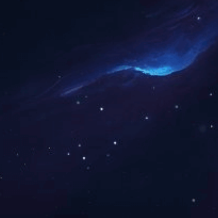
气动卡盘在机床组制造
液压夹具等机械制造行业的快速发
要性！
极寒条件下工控机-适应于
工控机的选择最为重要的一个指标
一般工作温度为0度-50℃，远远
地址：