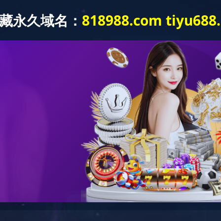
运特九游体育(中国)官方网站
关于运特
产
 Ltd
Home
About Us
Pr
九游体育(中国)官方网站
Contact