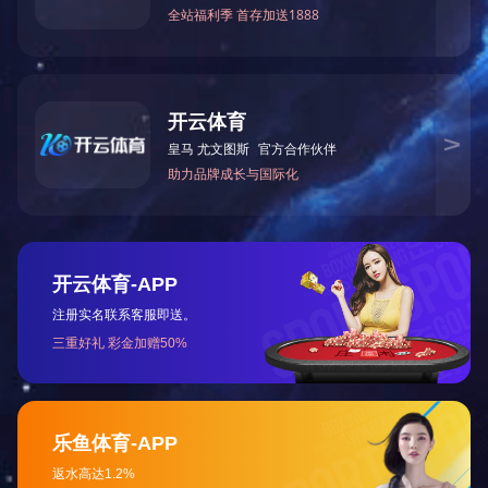
工控机定制一般是对接口要求进行定制、对于外观要求进
制、对于机器性能要求进行定制等。
寻找工控机厂家进行对工控机定制时，一定要注意两个