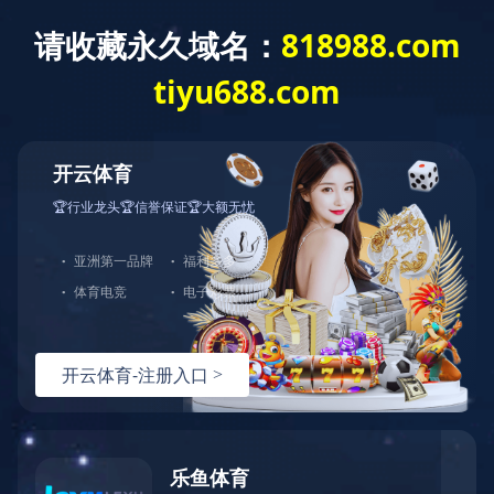
九游体育(中国)官方网站
九游体育(中国)官方网站
Yunte Trading (Dongguan) Co.,