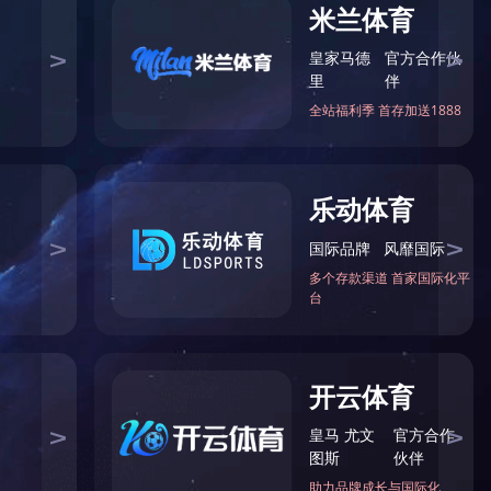
转/摆动
半导体晶圆搬运