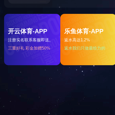
地址：
广东省东莞市厚街镇东顺路4号110室
运特九游体育(中国)官方网站
产品分类
九游体育(中国)官方网站
网站地图