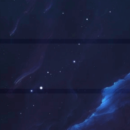
边
旋转/摆动
半导体晶圆搬运
九游体育(中国)官方网站
)官方网站
机器人周边
旋