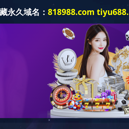
运特九游体育(中国)官方网站
关于运特
产
 Ltd
Home
About Us
Pr
九游体育(中国)官方网站
Contact